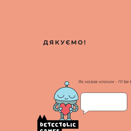
ДЯКУЄМО!
Як казав класик - I'll be 