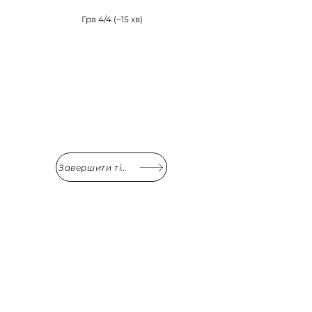
Гра 4/4 (~15 хв)
Завершити тімбілдінг