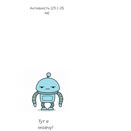
Активність 2/3 (~25
хв)
Тут я
мовчу!