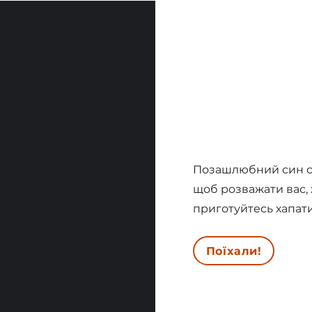
Позашлюбний син ск
щоб розважати вас, х
приготуйтесь хапати
Поїхали!