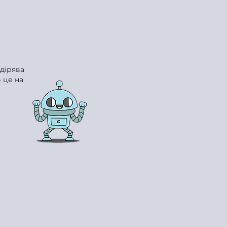
 дірява
 це на