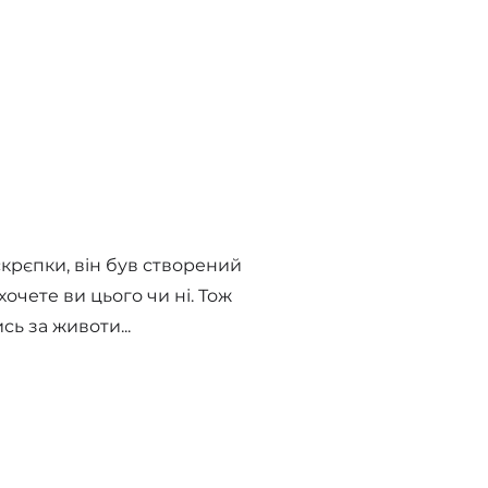
рєпки, він був створений
очете ви цього чи ні. Тож
сь за животи...