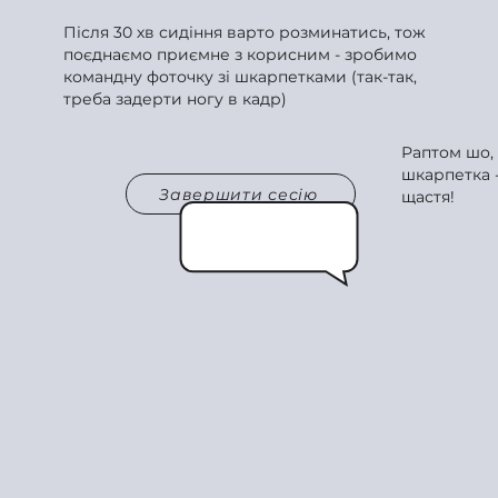
Після 30 хв сидіння варто розминатись, тож
поєднаємо приємне з корисним - зробимо
командну фоточку зі шкарпетками (так-так,
треба задерти ногу в кадр)
Раптом шо,
шкарпетка -
Завершити сесію
щастя!